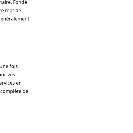
taire. Fondé
tre mot de
 généralement
 Une fois
pour vos
ervices en
n complète de