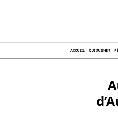
Skip
to
content
ACCUEIL
QUI SUIS-JE ?
P
A
d’A