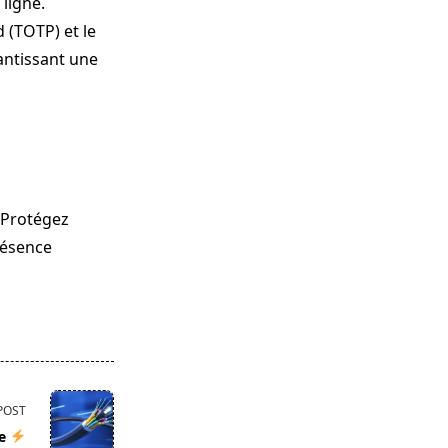
ligne.
 (TOTP) et le
ntissant une
. Protégez
résence
POST
ue