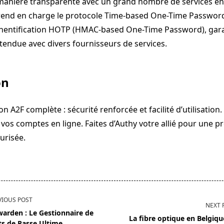
e manière transparente avec un grand nombre de services en 
prend en charge le protocole Time-based One-Time Password
thentification HOTP (HMAC-based One-Time Password), gara
étendue avec divers fournisseurs de services.
on
ion A2F complète : sécurité renforcée et facilité d’utilisation
vos comptes en ligne. Faites d’Authy votre allié pour une p
urisée.
VIOUS POST
NEXT 
warden : Le Gestionnaire de
La fibre optique en Belgiq
s de Passe Ultime.