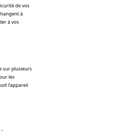
écurité de vos
 changent à
der à vos
e sur plusieurs
our les
it l’appareil