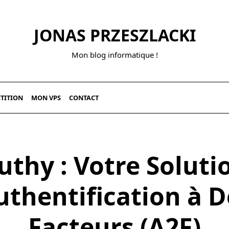
JONAS PRZESZLACKI
Mon blog informatique !
ÉTITION
MON VPS
CONTACT
uthy : Votre Soluti
uthentification à 
Facteurs (A2F)