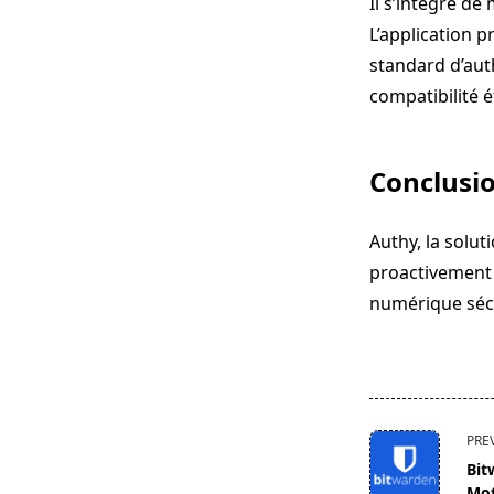
Il s’intègre d
L’application 
standard d’au
compatibilité 
Conclusi
Authy, la solut
proactivement 
numérique séc
<span
PRE
class="nav-
Bit
subtitle
Mot