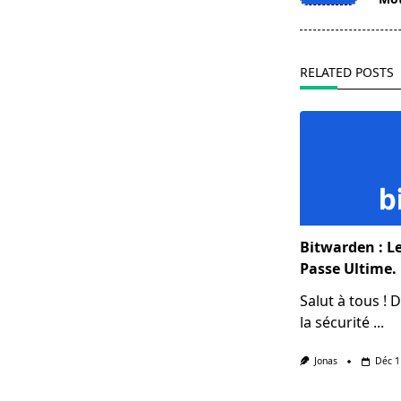
screen-
reader-
text">Page</s
RELATED POSTS
Bitwarden : L
Passe Ultime.
Salut à tous ! 
la sécurité
...
Jonas
Déc 1