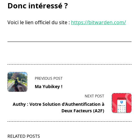
Donc intéressé ?
Voici le lien officiel du site :
https://bitwarden.com/
<span
PREVIOUS POST
class="nav-
Ma Yubikey !
subtitle
NEXT POST
screen-
Authy : Votre Solution d’Authentification à
reader-
Deux Facteurs (A2F)
text">Page</span>
RELATED POSTS